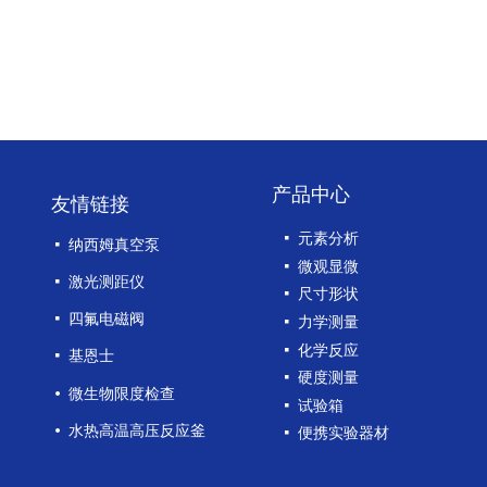
产品中心
友情链接
넷
元素分析
넷
纳西姆真空泵
넷
微观显微
넷
激光测距仪
넷
尺寸形状
넷
四氟电磁阀
넷
力学测量
넷
化学反应
넷
基恩士
넷
硬度测量
넸
微生物限度检查
넷
试验箱
넸
水热高温高压反应釜
넷
便携实验器材