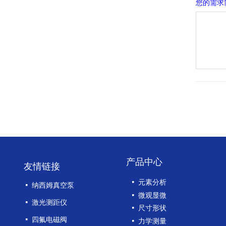
您的需求
产品中心
友情链接
넷
元素分析
넷
纳西姆真空泵
넷
微观显微
넷
激光测距仪
넷
尺寸形状
넷
四氟电磁阀
넷
力学测量