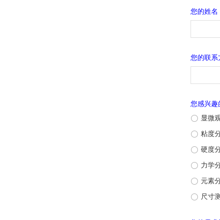
您的姓名
您的联系
您感兴趣
ꀐ
显微
ꀐ
粘度
ꀐ
硬度
ꀐ
力学
ꀐ
元素
ꀐ
尺寸