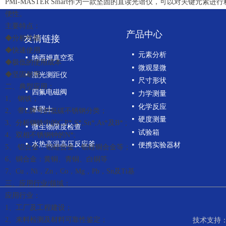
PMI-MASTER Smart作为一款坚固的直读光谱仪，可以对关键元
便性。
主要特点：
产品中心
友情链接
◆分析性能
◆快速使用
넷
元素分析
넷
纳西姆真空泵
◆极低的使用成本
넷
微观显微
◆坚固耐用
넷
激光测距仪
넷
尺寸形状
二、典型应用：
넷
四氟电磁阀
넷
力学测量
1、 钢铁；
넷
化学反应
넷
基恩士
2、 带L牌号的低碳不锈钢分类；
넷
硬度测量
3、分析钢铁中的C,P*,S*,Sn*,As*及B* ;
넸
微生物限度检查
넷
试验箱
4、双相不锈钢钟的N*;
넸
水热高温高压反应釜
넷
便携实验器材
5、 铝合金：铝硅合金，铝硅铜合金等；
6、铜合金：黄铜、青铜、白铜等
7、Cu，Ni，Zn，Co，Mg，Pb，Sn及Ti基
三、应用行业/领域：
应用行业：
1、工厂及工程建设；
2、来料检测及材料可靠性鉴定；
技术支持：1