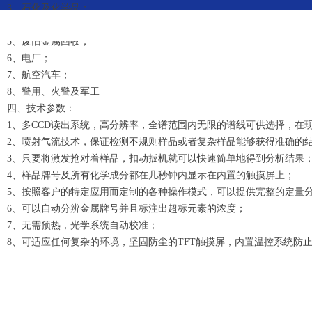
3、石化及化学品；
4、机械加工；
版
5、废旧金属回收；
6、电厂；
7、航空汽车；
8、警用、火警及军工
四、技术参数：
1、多CCD读出系统，高分辨率，全谱范围内无限的谱线可供选择，在
2、喷射气流技术，保证检测不规则样品或者复杂样品能够获得准确的
3、只要将激发抢对着样品，扣动扳机就可以快速简单地得到分析结果
4、样品牌号及所有化学成分都在几秒钟内显示在内置的触摸屏上；
5、按照客户的特定应用而定制的各种操作模式，可以提供完整的定量
6、可以自动分辨金属牌号并且标注出超标元素的浓度；
7、无需预热，光学系统自动校准；
8、可适应任何复杂的环境，坚固防尘的TFT触摸屏，内置温控系统防